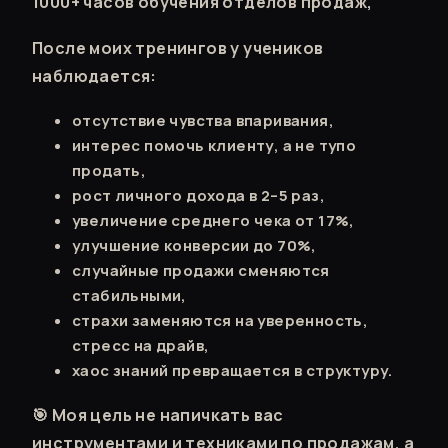
1000+ часов обучения отделов продаж,
После моих тренингов у учеников
наблюдается:
отсутствие чувства впаривания,
интерес помочь клиенту, а не тупо
продать,
рост личного дохода в 2–5 раз,
увеличение среднего чека от 17%,
улучшение конверсии до 70%,
случайные продажи сменяются
стабильными,
страхи заменяются на уверенность,
стресс на драйв,
хаос знаний превращается в структуру.
🎯 Моя цель не напичкать вас
инструментами и техниками по продажам, а