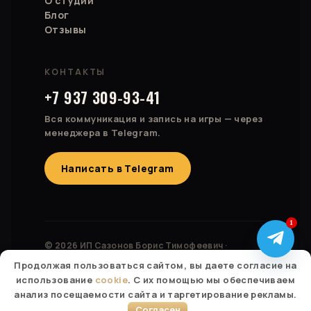
О студии
Блог
Отзывы
КОНТАКТЫ
+7 937 309-93-41
Вся коммуникация и запись на игры — через
менеджера в Telegram.
Написать в Telegram
1
© 2026 ИП Сазонов Борис Тимофеевич ·
ОГРНИП 323028000174827
Продолжая пользоваться сайтом, вы даете согласие на
Россия · Казахстан · Израиль · Беларусь · Турция ·
использование
cookie
. С их помощью мы обеспечиваем
Болгария
анализ посещаемости сайта и таргетирование рекламы.
Согласен