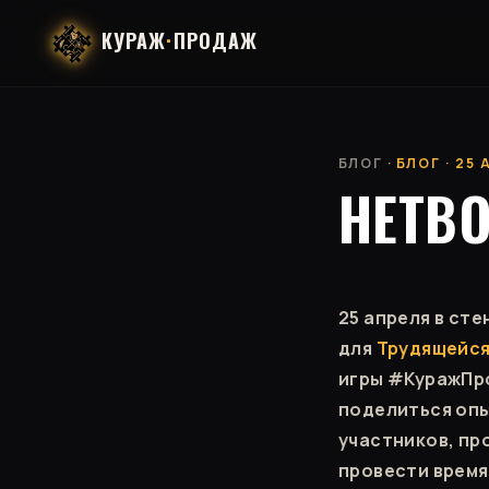
КУРАЖ
·
ПРОДАЖ
БЛОГ
· БЛОГ · 25
НЕТВО
25 апреля в ст
для
Трудящейся
игры #КуражПро
поделиться опы
участников, пр
провести время