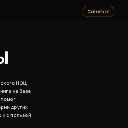
Связаться
РЫ
йского НОЦ
инга на базе
 помог
ории других
 и с пользой