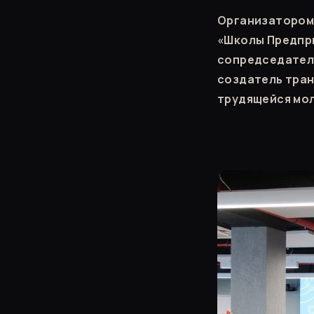
Организатором 
«Школы Предпри
сопредседатель
создатель тра
трудящейся мол