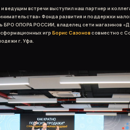
и ведущим встречи выступил наш партнер и коллег
нимательства» Фонда развития и поддержки малог
 БРО ОПОРА РОССИИ, владелец сети магазинов «Д
нсформационных игр
Борис Сазонов
совместно с С
одежи г. Уфа.