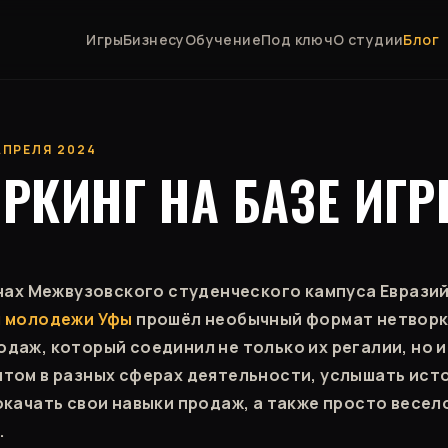
Игры
Бизнесу
Обучение
Под ключ
О студии
Блог
 АПРЕЛЯ 2024
РКИНГ НА БАЗЕ ИГ
енах Межвузовского студенческого кампуса Еврази
 молодежи Уфы
прошёл необычный формат нетворк
даж, который соединил не только их регалии, но и
том в разных сферах деятельности, услышать ист
окачать свои навыки продаж, а также просто весело
.