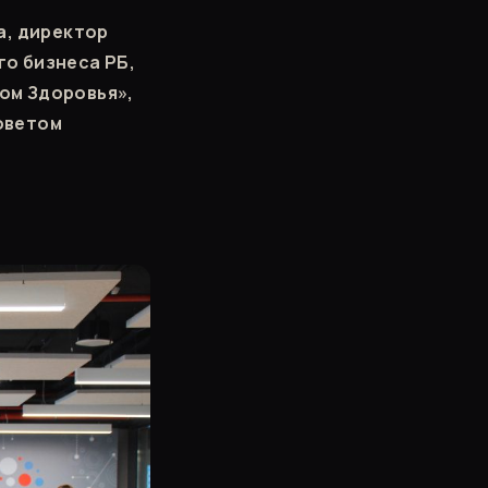
а, директор
о бизнеса РБ,
ом Здоровья»,
оветом