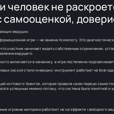
ли человек не раскроет
с самооценкой, довер
нающих ведущих.
формационная игра — не замена психологу. Это диагностическ
 что участник начинает видеть собственные ограничения, уст
давление ведущего.
просто включается в механику, а игра постепенно подсвечивает
гровых сессий стало очевидно: инструмент работает не благода
ей из Нового Уренгоя, которая провела свою первую самостоя
зался успешным именно потому, что система была понятной и у
ые игровые методики работают не на эффекте «звёздного веду