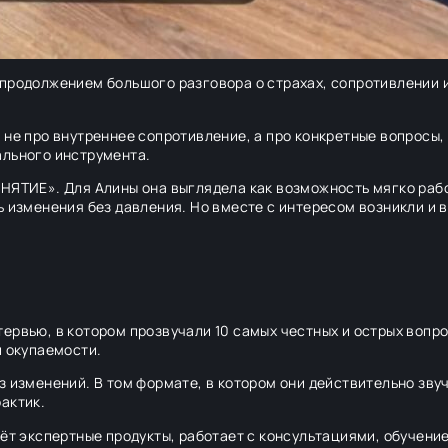
 продолжением большого разговора о страхах, сопротивлении
е не про внутреннее сопротивление, а про конкретные вопросы
ального инструмента.
ИНЯТИЕ». Для Алины она выглядела как возможность мягко раб
ь изменения без давления. Но вместе с интересом возникли и
ервью, в котором прозвучали 10 самых честных и острых вопр
и окупаемости.
з изменений. В том формате, в котором они действительно зву
актик.
аёт экспертные продукты, работает с консультациями, обучени