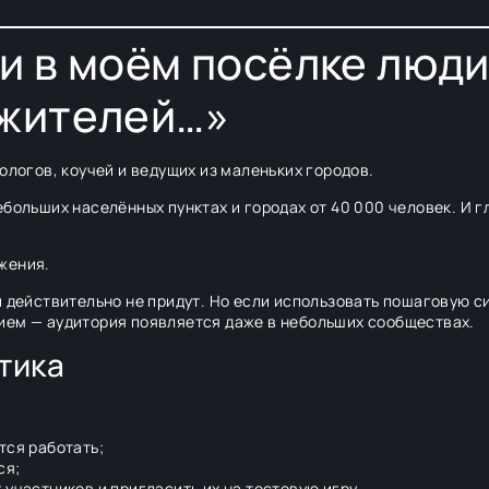
ли в моём посёлке люди
 жителей…»
ологов, коучей и ведущих из маленьких городов.
ебольших населённых пунктах и городах от 40 000 человек. И 
.
жения.
и действительно не придут. Но если использовать пошаговую с
ием — аудитория появляется даже в небольших сообществах.
тика
тся работать;
ся;
 участников и пригласить их на тестовую игру.