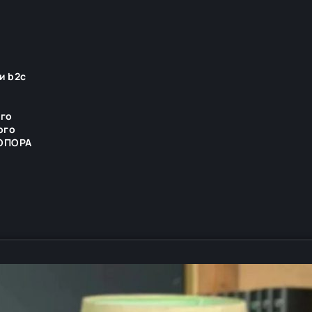
и b2c
ого
ого
 ОПОРА