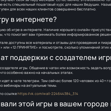
е есть специальный пошаговый курс для наших Ведущих. Назы
ступен для всех наших клиентов совершенно бесплатно.
игру в интернете?
ию об игре в интернете. Наличие хорошего онлайн-присутстви
ры, что помогает вам принимать более информированное решен
ле доступны все материалы и отзывы для проведения и пиара 
» или «12:ПРИНЯТИЕ» и посмотрите, сколько упоминаний этих и
 чат поддержки с создателем иг
создателя игры. Общение в чатах или возможность задать воп
что особенно важно на начальных этапах.
идет в чате телеграм. Там сейчас более 120 человек из 40+ г
о вебинары на актуальные темы.
 по ссылке
https://vk.com/wall-224644384_314
ивали этой игры в вашем городе