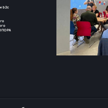
и b2c
ого
ого
 ОПОРА