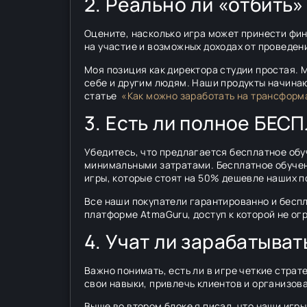
2. Реально ли «отбить»
Оцените, насколько игра может принести фин
на участие и возможных доходах от проведени
Моя позиция как директора студии простая. 
себе и другим людям. Наши продукты начинаю
статье
«Как можно заработать на трансформ
3. Есть ли полное БЕ
Убедитесь, что предлагается бесплатное обу
минимальными затратами. Бесплатное обучен
игры, которые стоят на 50% дешевле наших п
Все наши покупатели гарантированно и беспл
платформе AtmaGuru, доступ к которой не ог
4. Учат ли зарабатыват
Важно понимать, есть ли в игре четкие страт
свои навыки, привлечь клиентов и организов
Выше во втором блоке я писал, что наши игр