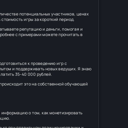
оличестве потенциальных участников, ценах
 стоимость игры за короткий период.
батываете репутацию и деньги, помогая и
дробнее с примерами можете прочитать в
одготовиться к проведению игр с
пытом и поддерживать новых ведущих. Я знаю
платить 35-40 000 рублей.
 происходит это на собственной обучающей
ра информацию о том, как монетизировать
ацию.
олько при правильном позиционировании и