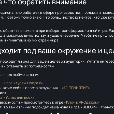
а что обратить внимание
ессионально работает в сфере производства, продажи и прове
я. Поэтому точно знаю, что большинство клиентов, кто уже ку
что обратить внимание при выборе трансформационной игры. Ра
есла максимальную пользу и удовлетворение. Чтобы не пришлос
ыми клиентами из 4-х стран мира.
подходит под ваше окружение и 
подходит ли она для вашей целевой аудитории. Учтите интерес
ми и отвечать их потребностям.
с и под любую задачу.
ы –
игра «Кураж Продаж»
инятие себя и своего окружения –
«12:ПРИНЯТИЕ»
рии»
а «Успех для всех»
движимости – присмотритесь к игре
«Ключ к PROдажам»
ет, то вам отлично подойдет наша новая игра «ВЫБОР» – трена