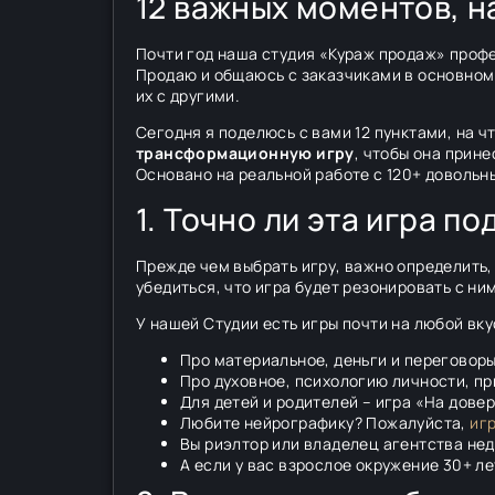
12 важных моментов, н
Почти год наша студия «Кураж продаж» проф
Продаю и общаюсь с заказчиками в основном 
их с другими.
Сегодня я поделюсь с вами 12 пунктами, на 
трансформационную игру
, чтобы она прин
Основано на реальной работе с 120+ довольн
1. Точно ли эта игра 
Прежде чем выбрать игру, важно определить, 
убедиться, что игра будет резонировать с ни
У нашей Студии есть игры почти на любой вку
Про материальное, деньги и переговор
Про духовное, психологию личности, пр
Для детей и родителей – игра «На дове
Любите нейрографику? Пожалуйста,
игр
Вы риэлтор или владелец агентства не
А если у вас взрослое окружение 30+ л