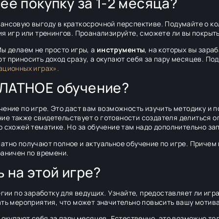
 её покупку за 1-2 месяца?
ансовую выгоду в краткосрочной перспективе. Подумайте о к
я игр или тренингов. Проанализируйте, сможете ли вы покрыть
Мы делаем не просто игры, а
инструменты
, на которых вы зара
т приносить доход сразу, а окупают себя за пару месяцев. По
ационных играх».
СПЛАТНОЕ обучение?
чение по игре. Это даст вам возможность изучить методику и п
ие также свидетельствует о готовности создателя делиться о
о схожей тематике. Но за обучение там надо дополнительно за
атно получают полное и актуальное обучение по игре. Причем
раничен по времени.
ь на этой игре?
егии по заработку для ведущих. Узнайте, предоставляет ли иг
ать мероприятия, что может значительно повысить вашу мотив
ы окупают себя за пару месяцев. Естественно, это возможно т