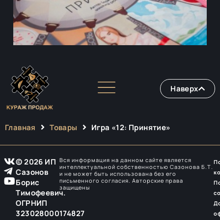
Наверх
Главная
Товары
Игра «12: Принятие»
Вся информация на данном сайте является
© 2026 ИП
П
интеллектуальной собственностью Сазонова Б.Т.
Сазонов
к
и не может быть использована без его
письменного согласия. Авторские права
Борис
П
защищены
Тимофеевич.
с
ОГРНИП
Д
323028000174827
о