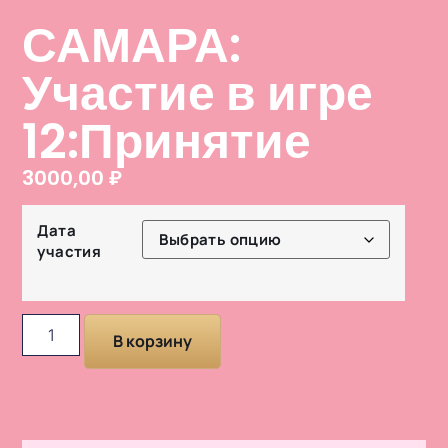
САМАРА:
Участие в игре
12:Принятие
3000,00
₽
Дата
участия
В корзину