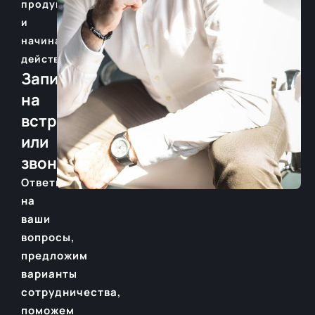
продуктом
и
начинать
действовать.
Запишитесь
на
встречу
или
звонок
Ответим
на
ваши
вопросы,
предложим
варианты
сотрудничества,
поможем