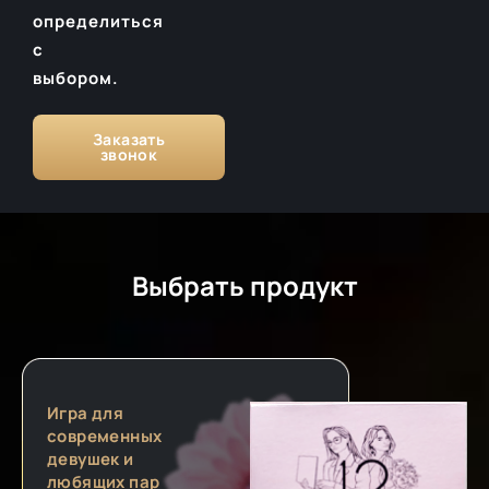
определиться
с
выбором.
Заказать
звонок
Выбрать продукт
Игра для
современных
девушек и
любящих пар