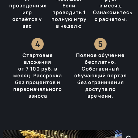
проведенных
Если
в месяц.
игр
проводить 1
Ознакомьтесь
остаётся у
полную игру
с расчетом.
вас
в неделю
Стартовые
Полное обучение
вложения
бесплатно.
от 7 100 руб. в
Собственный
месяц. Рассрочка
обучающий портал
без процентов и
без ограничения
первоначального
доступа по
взноса
времени.