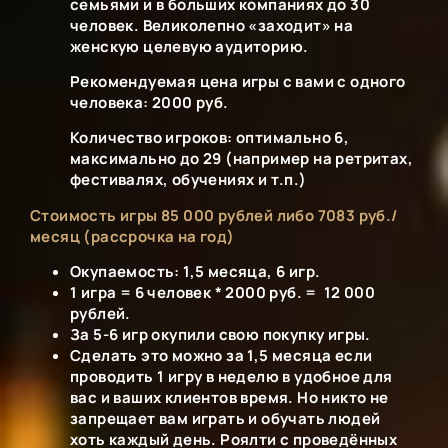
семьями и в больших компаниях до 30
человек. Великолепно «заходит» на
женскую целевую аудиторию.
Рекомендуемая цена игры с вами с одного
человека: 2000 руб.
Количество игроков: оптимально 6,
максимально до 29 (например на ретритах,
фестивалях, обучениях и т.п.)
Стоимость игры 85 000 рублей либо 7083 руб./
месяц (рассрочка на год)
Окупаемость: 1,5 месяца, 6 игр.
1 игра = 6 человек * 2000 руб. = 12 000
рублей.
За 5-6 игр окупили свою покупку игры.
Сделать это можно за 1,5 месяца если
проводить 1 игру в неделю в удобное для
вас и ваших клиентов время. Но никто не
запрещает вам играть и обучать людей
хоть каждый день. Роялти с проведённых