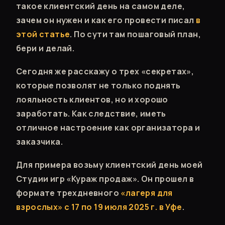
такое клиентский день на самом деле,
зачем он нужен и как его провести писал
в
этой статье
. По сути там пошаговый план,
бери и делай.
Сегодня же расскажу о трех «секретах»,
которые позволят не только поднять
лояльность клиентов, но и хорошо
заработать. Как следствие, иметь
отличное настроение как организатора и
заказчика.
Для примера возьму клиентский день моей
Студии игр «Кураж продаж». Он прошел в
формате трехдневного
«лагеря для
взрослых» с 17 по 19 июля 2025 г. в Уфе
.