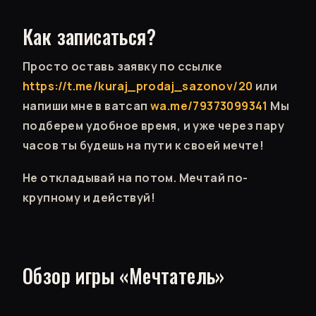
Как записаться?
Просто оставь заявку по ссылке
https://t.me/kuraj_prodaj_sazonov/20
или
напиши мне в ватсап
wa.me/79373099341
Мы
подберем удобное время, и уже через пару
часов ты будешь на пути к своей мечте!
Не откладывай на потом. Мечтай по-
крупному и действуй!
Обзор игры «Мечтатель»