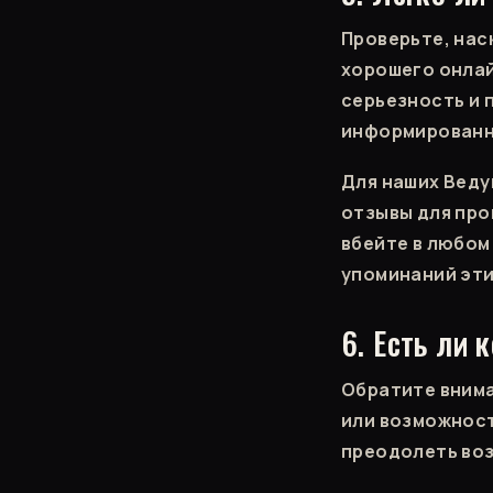
Проверьте, нас
хорошего онлай
серьезность и 
информированн
Для наших Веду
отзывы для про
вбейте в любом
упоминаний эти
6. Есть ли 
Обратите внима
или возможност
преодолеть воз