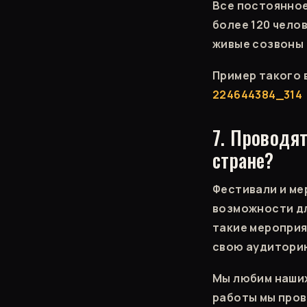
Все постоянное
более 120 челов
живые созвоны 
Пример такого 
224644384_314
7. Проводя
стране?
Фестивали и ме
возможности дл
такие мероприя
свою аудитори
Мы любим наших
работы мы прове