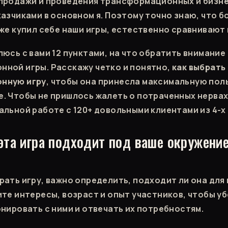
продажи и проведения трансформационных и бизне
казчиками в основном я. Поэтому точно знаю, что 
же купил себе наши игры, естественно сравнивают 
люсь с вами 12 пунктами, на что обратить внимание
ной игры. Расскажу четко и понятно,
как выбрать
нную игру
, чтобы она принесла максимальную поль
. Чтобы не пришлось жалеть о потраченных нервах 
альной работе с 120+ довольными клиентами из 4-х 
 эта игра подходит под ваше окружени
?
рать игру, важно определить, подходит ли она для
ите интересы, возраст и опыт участников, чтобы уб
онировать с ними и отвечать их потребностям.