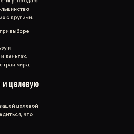
с-игр. Продаю
большинство
их с другими.
 при выборе
зу и
и деньгах.
стран мира.
е и целевую
 вашей целевой
едиться, что