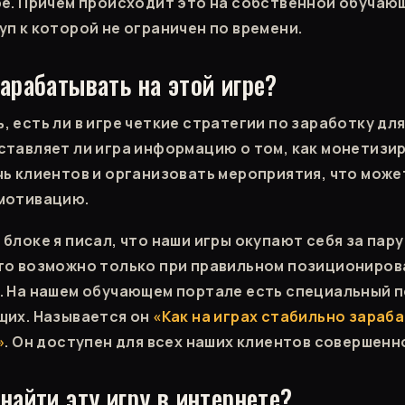
ре. Причем происходит это на собственной обуча
уп к которой не ограничен по времени.
зарабатывать на этой игре?
 есть ли в игре четкие стратегии по заработку для
ставляет ли игра информацию о том, как монетизи
чь клиентов и организовать мероприятия, что мож
 мотивацию.
блоке я писал, что наши игры окупают себя за пару
то возможно только при правильном позициониров
. На нашем обучающем портале есть специальный 
щих. Называется он
«Как на играх стабильно зараба
»
. Он доступен для всех наших клиентов совершенн
 найти эту игру в интернете?