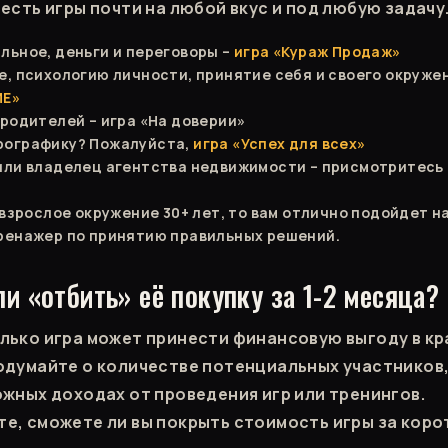
есть игры почти на любой вкус и под любую задачу
льное, деньги и переговоры –
игра «Кураж Продаж»
е, психологию личности, принятие себя и своего окруже
ИЕ»
 родителей – игра «На доверии»
рографику? Пожалуйста,
игра «Успех для всех»
или владелец агентства недвижимости – присмотритесь 
с взрослое окружение 30+ лет, то вам отлично подойдет н
ренажер по принятию правильных решений.
ли «отбить» её покупку за 1-2 месяца?
лько игра может принести финансовую выгоду в к
одумайте о количестве потенциальных участников,
ожных доходах от проведения игр или тренингов.
е, сможете ли вы покрыть стоимость игры за коро