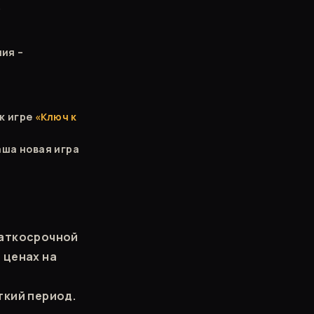
.
ния –
к игре
«Ключ к
аша новая игра
раткосрочной
 ценах на
ткий период.