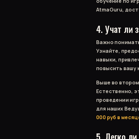
обучение по иг
AtmaGuru, дост
4. Учат ли 
Важно понимать,
Узнайте, предо
навыки, привле
повысить вашу
Выше во втором 
Естественно, э
проведении игр
для наших Веду
000 руб в месяц
5. Легко ли