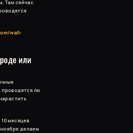
м. Там сейчас
проводятся
com/wall-
ороде или
ичные
, проводятся ли
 нарастить
 10 месяцев
в ноябре делаем