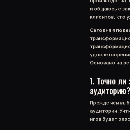
производства, 
и общаюсь с за
клиентов, кто у
Сегодня я поде
трансформацион
трансформацио
удовлетворение
Основано на ре
1. Точно ли
аудиторию
Прежде чем выб
аудитории. Учт
игра будет рез