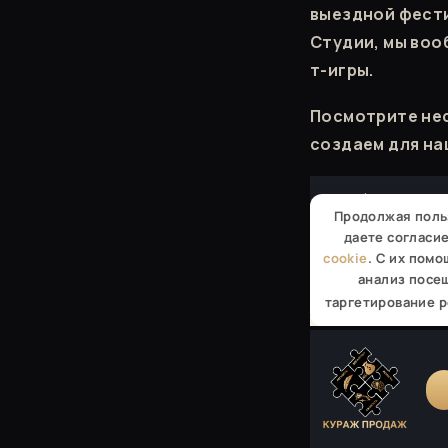
выездной фестив
Студии, мы воо
т-игры.
Посмотрите нес
создаем для на