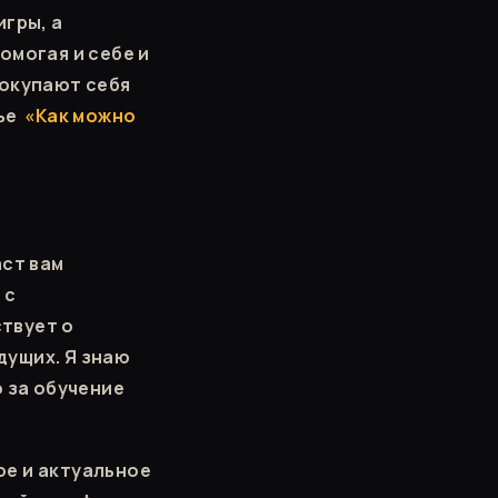
игры, а
омогая и себе и
 окупают себя
тье
«Как можно
аст вам
 с
твует о
дущих. Я знаю
о за обучение
ое и актуальное