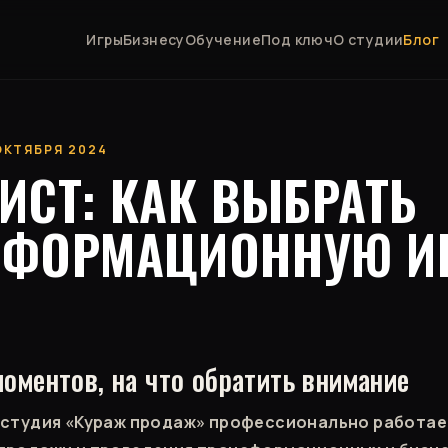
Игры
Бизнесу
Обучение
Под ключ
О студии
Блог
 ОКТЯБРЯ 2024
ИСТ: КАК ВЫБРАТЬ
СФОРМАЦИОННУЮ И
оментов, на что обратить внимание
 студия «Кураж продаж» профессионально работае