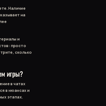
ете. Наличие
указывает на
лее
териалы и
ктов: просто
отрите, сколько
ем игры?
ение в чатах
ся в нюансах и
ных этапах.