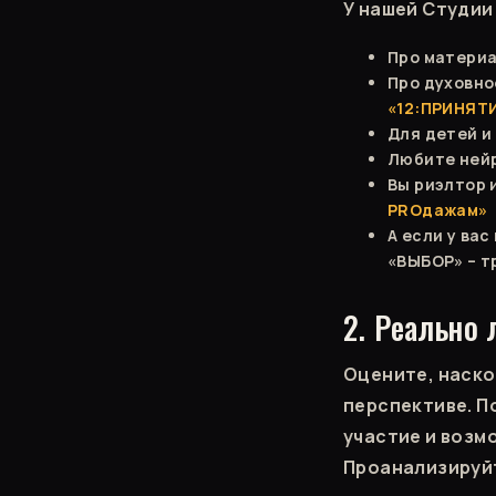
У нашей Студии 
Про материа
Про духовно
«12:ПРИНЯТ
Для детей и
Любите ней
Вы риэлтор 
PROдажам»
А если у ва
«ВЫБОР» – т
2. Реально 
Оцените, наско
перспективе. П
участие и возм
Проанализируйт