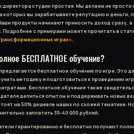
к директора студии простая. Мы делаем не просто 
на которых вы зарабатываете репутацию и деньги, п
Наши продукты начинают приносить доход сразу, а
в. Подробнее с примерами можете прочитать в ста
трансформационных играх».
 полное БЕСПЛАТНОЕ обучение?
 предлагается бесплатное обучение по игре. Это д
учить методику и подготовиться к проведению игр
атратами. Бесплатное обучение также свидетельс
дателя делиться опытом и поддерживать новых ве
стоят на 50% дешевле наших по схожей тематике. Н
нительно заплатить 35-40 000 рублей.
атели гарантированно и бесплатно получают полн