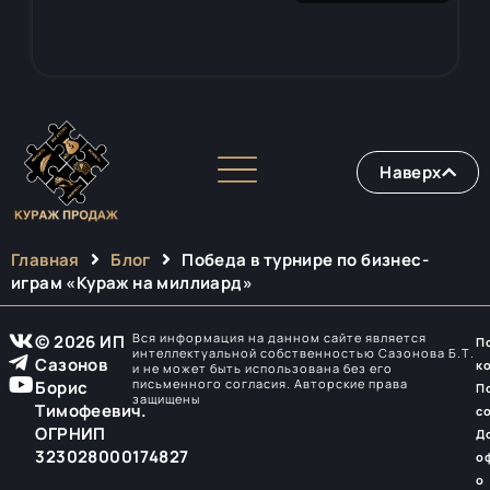
Наверх
Главная
Блог
Победа в турнире по бизнес-
играм «Кураж на миллиард»
Вся информация на данном сайте является
© 2026 ИП
П
интеллектуальной собственностью Сазонова Б.Т.
Сазонов
к
и не может быть использована без его
письменного согласия. Авторские права
Борис
П
защищены
Тимофеевич.
с
ОГРНИП
Д
323028000174827
о
о